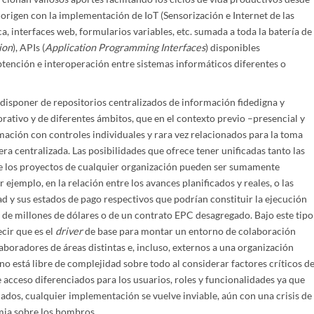
origen con la implementación de IoT (Sensorización e Internet de las
ca, interfaces web, formularios variables, etc. sumada a toda la batería de
ion
), APIs (
Application Programming Interfaces
) disponibles
btención e interoperación entre sistemas informáticos diferentes o
isponer de repositorios centralizados de información fidedigna y
orativo y de diferentes ámbitos, que en el contexto previo –presencial y
ción con controles individuales y rara vez relacionados para la toma
ra centralizada. Las posibilidades que ofrece tener unificadas tanto las
 de los proyectos de cualquier organización pueden ser sumamente
 ejemplo, en la relación entre los avances planificados y reales, o las
d y sus estados de pago respectivos que podrían constituir la ejecución
 de millones de dólares o de un contrato EPC desagregado. Bajo este tipo
ecir que es el
driver
de base para montar un entorno de colaboración
oradores de áreas distintas e, incluso, externos a una organización
o está libre de complejidad sobre todo al considerar factores críticos d
 acceso diferenciados para los usuarios, roles y funcionalidades ya que
ados, cualquier implementación se vuelve inviable, aún con una crisis de
mia sobre los hombros.