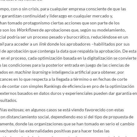
mpo, con o sin crisis, para cualquier empresa consciente de que las
y garantizan continuidad y liderazgo en cualquier mercado y,
 han tomado protagonismo ciertas acciones que son parte de los
e son los
Workflows
de aprobaciones que, según su modelamiento,
cial podría ser un proceso pesado y burocrático, reduciéndose en un
il
para acceder a un
link
donde los aprobadores –habilitados por sus
d de aprobación que contenga la data que respalda la aprobación. De esta
 en el proceso, cada optimización basada en la digitalización se convierte
 las condiciones para la posterior entrada en juego de las ciencias de
sados en
machine learning
e inteligencia artificial para obtener, por
cances en lo que respecta a la llegada a término o en fechas de corte
es de contar con simples Rankings de eficiencia en pro de la optimización
externos basados en datos duros y experienciales pueden dar garantía e
sultados.
ñías exitosas; en algunos casos se está viendo favorecido con estas
n distanciamiento social, dependiendo eso sí del tipo de propuesta de
isamente, donde las organizaciones que se han tomado en serio el cambio
echando las externalidades positivas para hacer todas las