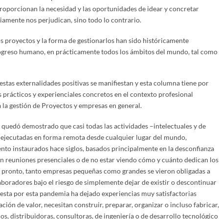
proporcionan la necesidad y las oportunidades de idear y concretar
amente nos perjudican, sino todo lo contrario.
os proyectos y la forma de gestionarlos han sido históricamente
rogreso humano, en prácticamente todos los ámbitos del mundo, tal como
tas externalidades positivas se manifiestan y esta columna tiene por
 prácticos y experienciales concretos en el contexto profesional
 la gestión de Proyectos y empresas en general.
 quedó demostrado que casi todas las actividades –intelectuales y de
r ejecutadas en forma remota desde cualquier lugar del mundo,
to instaurados hace siglos, basados principalmente en la desconfianza
in reuniones presenciales o de no estar viendo cómo y cuánto dedican los
e pronto, tanto empresas pequeñas como grandes se vieron obligadas a
laboradores bajo el riesgo de simplemente dejar de existir o descontinuar
puesta por esta pandemia ha dejado experiencias muy satisfactorias
ción de valor, necesitan construir, preparar, organizar o incluso fabricar
os, distribuidoras, consultoras, de ingeniería o de desarrollo tecnológico