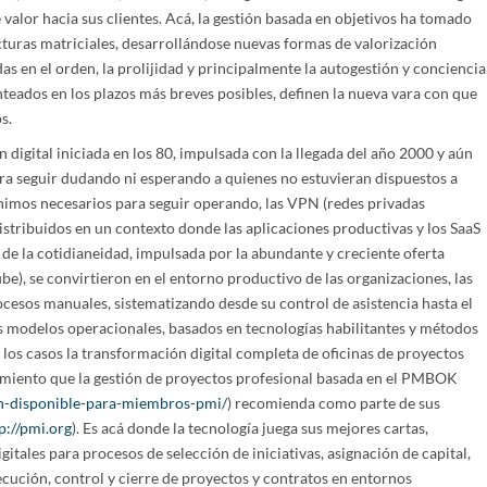
 valor hacia sus clientes. Acá, la gestión basada en objetivos ha tomado
turas matriciales, desarrollándose nuevas formas de valorización
s en el orden, la prolijidad y principalmente la autogestión y conciencia
nteados en los plazos más breves posibles, definen la nueva vara con que
s.
 digital iniciada en los 80, impulsada con la llegada del año 2000 y aún
ra seguir dudando ni esperando a quienes no estuvieran dispuestos a
imos necesarios para seguir operando, las VPN (redes privadas
distribuidos en un contexto donde las aplicaciones productivas y los SaaS
 de la cotidianeidad, impulsada por la abundante y creciente oferta
e), se convirtieron en el entorno productivo de las organizaciones, las
ocesos manuales, sistematizando desde su control de asistencia hasta el
os modelos operacionales, basados en tecnologías habilitantes y métodos
los casos la transformación digital completa de oficinas de proyectos
cimiento que la gestión de proyectos profesional basada en el PMBOK
n-disponible-para-miembros-pmi/
) recomienda como parte de sus
p://pmi.org
). Es acá donde la tecnología juega sus mejores cartas,
gitales para procesos de selección de iniciativas, asignación de capital,
jecución, control y cierre de proyectos y contratos en entornos