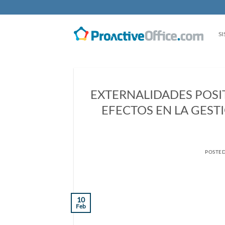
Saltar
al
contenido
S
EXTERNALIDADES POSIT
EFECTOS EN LA GEST
POSTE
10
Feb