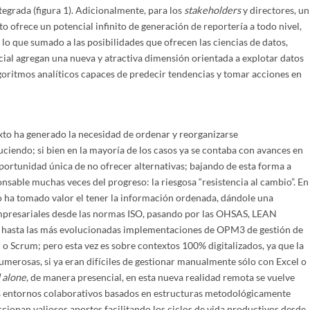
tegrada (figura 1). Adicionalmente, para los
stakeholders
y directores, un
o ofrece un potencial infinito de generación de reportería a todo nivel,
, lo que sumado a las posibilidades que ofrecen las ciencias de datos,
ficial agregan una nueva y atractiva dimensión orientada a explotar datos
lgoritmos analíticos capaces de predecir tendencias y tomar acciones en
to ha generado la necesidad de ordenar y reorganizarse
iendo; si bien en la mayoría de los casos ya se contaba con avances en
portunidad única de no ofrecer alternativas; bajando de esta forma a
nsable muchas veces del progreso: la riesgosa “resistencia al cambio”. En
o ha tomado valor el tener la información ordenada, dándole una
mpresariales desde las normas ISO, pasando por las OHSAS, LEAN
as, hasta las más evolucionadas implementaciones de OPM3 de gestión de
o Scrum; pero esta vez es sobre contextos 100% digitalizados, ya que la
umerosas, si ya eran difíciles de gestionar manualmente sólo con Excel o
 alone
, de manera presencial, en esta nueva realidad remota se vuelve
os entornos colaborativos basados en estructuras metodológicamente
rcionan valiosos aportes facilitando los ciclos de vida productivos desde