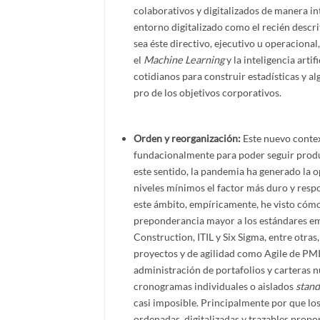
colaborativos y digitalizados de manera in
entorno digitalizado como el recién descrit
sea éste directivo, ejecutivo u operacional
el
Machine Learning
y la inteligencia arti
cotidianos para construir estadísticas y a
pro de los objetivos corporativos.
Orden y reorganización:
Este nuevo contex
fundacionalmente para poder seguir produc
este sentido, la pandemia ha generado la o
niveles mínimos el factor más duro y respo
este ámbito, empíricamente, he visto cóm
preponderancia mayor a los estándares e
Construction, ITIL y Six Sigma, entre otr
proyectos y de agilidad como Agile de PMI 
administración de portafolios y carteras n
cronogramas individuales o aislados
stand
casi imposible. Principalmente por que l
ordenadas, digitalizadas y trazables propo