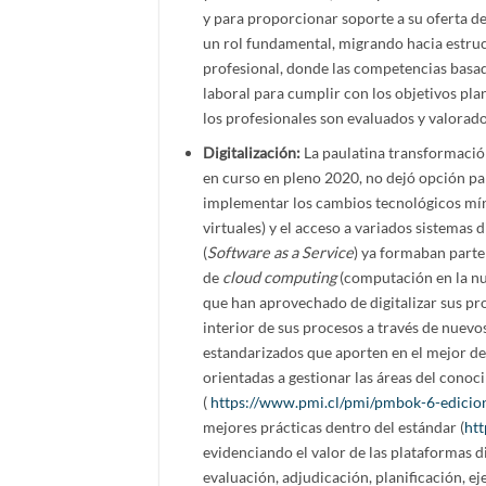
y para proporcionar soporte a su oferta de
un rol fundamental, migrando hacia estruc
profesional, donde las competencias basada
laboral para cumplir con los objetivos pla
los profesionales son evaluados y valorado
Digitalización:
La paulatina transformación
en curso en pleno 2020, no dejó opción pa
implementar los cambios tecnológicos mín
virtuales) y el acceso a variados sistemas 
(
Software as a Service
) ya formaban parte
de
cloud computing
(computación en la nub
que han aprovechado de digitalizar sus pr
interior de sus procesos a través de nuev
estandarizados que aporten en el mejor de 
orientadas a gestionar las áreas del cono
(
https://www.pmi.cl/pmi/pmbok-6-edicio
mejores prácticas dentro del estándar (
htt
evidenciando el valor de las plataformas di
evaluación, adjudicación, planificación, e