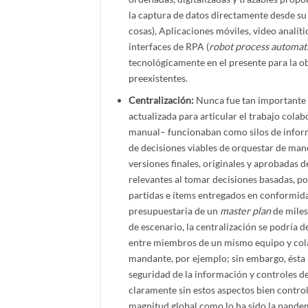
la captura de datos directamente desde su 
cosas), Aplicaciones móviles, video analíti
interfaces de RPA (
robot process automat
tecnológicamente en el presente para la o
preexistentes.
Centralización:
Nunca fue tan importante d
actualizada para articular el trabajo colab
manual– funcionaban como silos de informa
de decisiones viables de orquestar de mane
versiones finales, originales y aprobadas
relevantes al tomar decisiones basadas, por
partidas e ítems entregados en conformida
presupuestaria de un
master plan
de miles
de escenario, la centralización se podría d
entre miembros de un mismo equipo y colab
mandante, por ejemplo; sin embargo, ésta n
seguridad de la información y controles de
claramente sin estos aspectos bien control
magnitud global como lo ha sido la pande