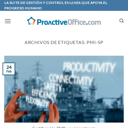
Saltar
LA SUITE DE GESTIÓN Y CONTROL EN LINEA QUE APOYA EL
PROGRESO HUMANO
al
contenido
ARCHIVOS DE ETIQUETAS:
PMI-SP
24
Feb